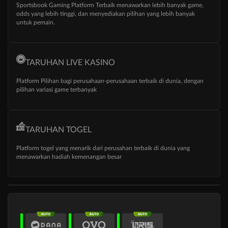
Sportsbook Gaming Platform Terbaik menawarkan lebih banyak game,
odds yang lebih tinggi, dan menyediakan pilihan yang lebih banyak
untuk pemain.
TARUHAN LIVE KASINO
Platform Pilihan bagi perusahaan-perusahaan terbaik di dunia, dengan
pilihan variasi game terbanyak
TARUHAN TOGEL
Platform togel yang menarik dari perusahan terbaik di dunia yang
menawarkan hadiah kemenangan besar