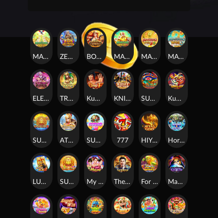
MAHJONG：ORIGIN
ZEUS OF OLYMPUS
BOUNTY EXPRESS
MAHJONG: ORIGIN 2
MAHJONG WAYS 3+
MAHJONG WAYS 3
ELECTRIC ZEUS
TREASURES OF AZTEC Z
KungFu
KNIGHT ARTHUR
SUPER AWESOME
Kung Hei
SUPER GEMS 2
ATHENA LUCKY SPREAD
SUGAR BOOM
777
HIYAS GEMS
Horde 2 Winter
LUCKY ACE 2
SUPER GEMS
My Lord
The Empire
For The Horde
Madame Caroline