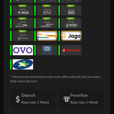
* Selama bank maintenance dan bank offline deposit dan penarikan
tidak dapat diproses
Deposit
Penarikan
Rata-rata 1 Menit
Rata-rata 1 Menit