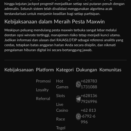
hingga kejutan jackpot progresif menjadikan setiap sesi putaran penuh dengan
adrenalin. Seluruh sistem telah divalidasi menggunakan algoritma acak
terstandarisasi untuk menjamin keadilan bagi setiap partisipan.
Kebijaksanaan dalam Meraih Pesta Maxwin
Meskipun peluang mendulang pesta maxwin terbuka sangat lebar melalui
deretan opsi winrate tertinggi, manajemen risiko tetap menjadi kunci utama.
Jadikan informasi dan ulasan dari RAJASLOTJP sebagai referensi analitis yang
cerdas, tetapkan batas anggaran harian Anda secara disiplin, dan nikmati
pengalaman hiburan digital ini secara bertanggung jawab.
Kebijaksanaan
Platform
Kategori
Dukungan
Komunitas
Promosi
Hot
+628783
Games
1731088
Loyalty
Slots
+628136
Referral
7926996
Live
Casino
+62 813
-6792-6
Race
996
Togel