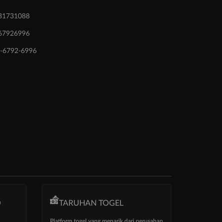
31731088
67926996
-6792-6996
O
TARUHAN TOGEL
Platform togel yang menarik dari perusahan