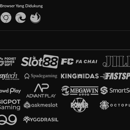
Browser Yang Didukung