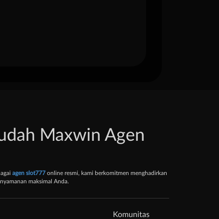
 Mudah Maxwin Agen
bagai
agen slot777
online resmi, kami berkomitmen menghadirkan
 kenyamanan maksimal Anda.
Komunitas