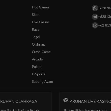
Hot Games
+62878
Slots
+62813
Live Casino
+62 813
Race
Togel
Olahraga
Crash Game
Arcade
Poker
E-Sports
Sabung Ayam
ARUHAN OLAHRAGA
TARUHAN LIVE KASIN
book Gaming Platform Terbaik
Platform Pilihan bagi perusahaan-