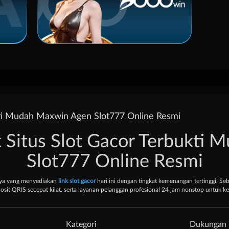
kti Mudah Maxwin Agen Slot777 Online Resmi
 Situs Slot Gacor Terbukti
Slot777 Online Resmi
ya yang menyediakan
link slot gacor
hari ini dengan tingkat kemenangan tertinggi. Se
posit QRIS secepat kilat, serta layanan pelanggan profesional 24 jam nonstop untuk
Kategori
Dukungan