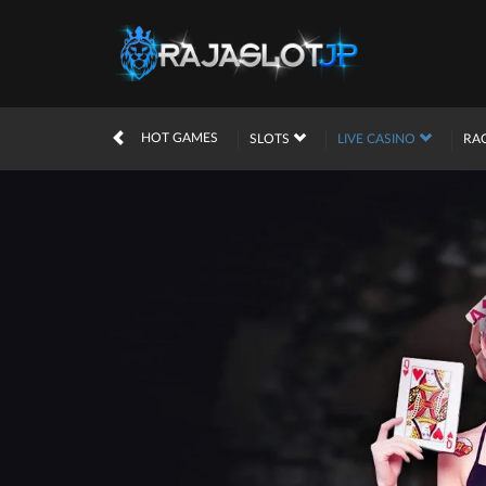
HOT GAMES
SLOTS
LIVE CASINO
RA