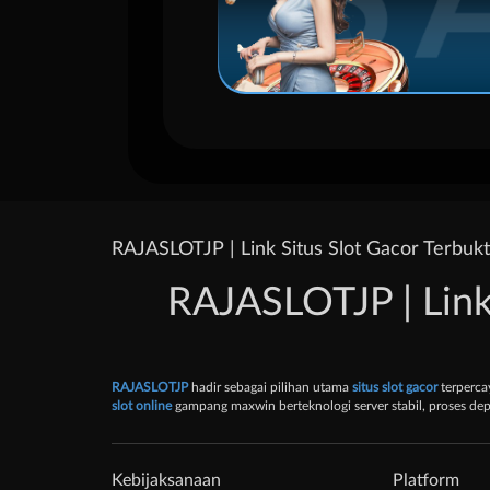
RAJASLOTJP | Link Situs Slot Gacor Terbu
RAJASLOTJP | Link
RAJASLOTJP
hadir sebagai pilihan utama
situs slot gacor
terperca
slot online
gampang maxwin berteknologi server stabil, proses de
Kebijaksanaan
Platform