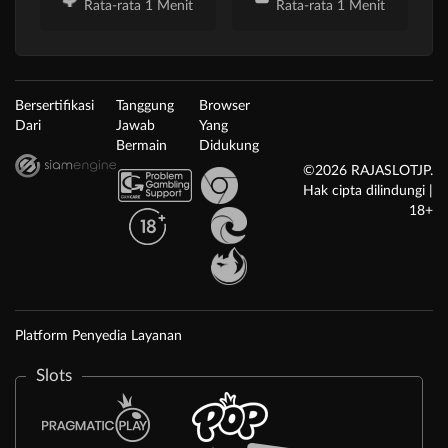
Rata-rata 1 Menit
Rata-rata 1 Menit
Bersertifikasi
Tanggung
Browser
Dari
Jawab
Yang
Bermain
Didukung
©2026 RAJASLOTJP.
Hak cipta dilindungi |
18+
Platform Penyedia Layanan
Slots