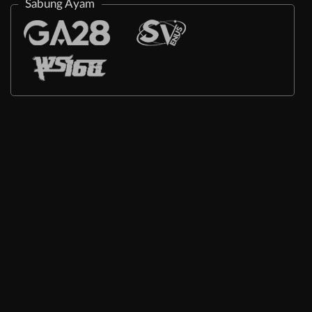
Sabung Ayam