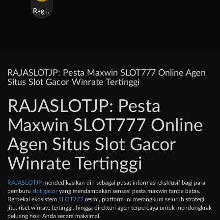
Ragnarok Odin
RAJASLOTJP: Pesta Maxwin SLOT777 Online Agen
Situs Slot Gacor Winrate Tertinggi
RAJASLOTJP: Pesta
Maxwin SLOT777 Online
Agen Situs Slot Gacor
Winrate Tertinggi
RAJASLOTJP
mendedikasikan diri sebagai pusat informasi eksklusif bagi para
pemburu
slot gacor
yang mendambakan sensasi pesta maxwin tanpa batas.
Berbekal ekosistem
SLOT777
resmi, platform ini merangkum seluruh strategi
jitu, riset winrate tertinggi, hingga direktori agen terpercaya untuk mendongkrak
peluang hoki Anda secara maksimal.