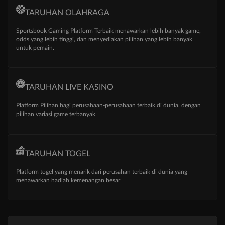
TARUHAN OLAHRAGA
Sportsbook Gaming Platform Terbaik menawarkan lebih banyak game,
odds yang lebih tinggi, dan menyediakan pilihan yang lebih banyak
untuk pemain.
TARUHAN LIVE KASINO
Platform Pilihan bagi perusahaan-perusahaan terbaik di dunia, dengan
pilihan variasi game terbanyak
TARUHAN TOGEL
Platform togel yang menarik dari perusahan terbaik di dunia yang
menawarkan hadiah kemenangan besar