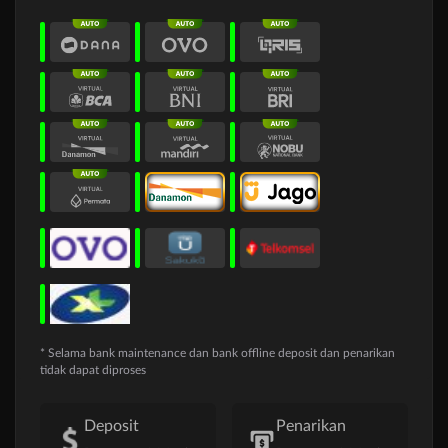
* Selama bank maintenance dan bank offline deposit dan penarikan
tidak dapat diproses
Deposit
Penarikan