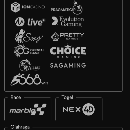
Race
Togel
Olahraga