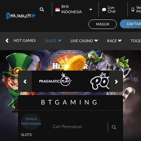
BHS
Live
Ve
Chat
Mo
INDONESIA
DAFTA
MASUK
IDR
12,702,430,
HOT GAMES
SLOTS
LIVE CASINO
RACE
TOG
BTGAMING
SEMUA
PERMAINAN
SLOTS