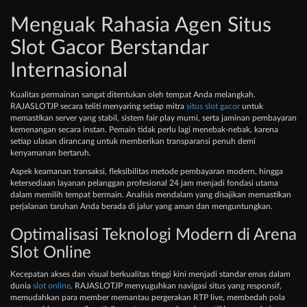
Menguak Rahasia Agen Situs
Slot Gacor Berstandar
Internasional
Kualitas permainan sangat ditentukan oleh tempat Anda melangkah.
RAJASLOTJP secara teliti menyaring setiap mitra
situs slot gacor
untuk
memastikan server yang stabil, sistem fair play murni, serta jaminan pembayaran
kemenangan secara instan. Pemain tidak perlu lagi menebak-nebak, karena
setiap ulasan dirancang untuk memberikan transparansi penuh demi
kenyamanan bertaruh.
Aspek keamanan transaksi, fleksibilitas metode pembayaran modern, hingga
ketersediaan layanan pelanggan profesional 24 jam menjadi fondasi utama
dalam memilih tempat bermain. Analisis mendalam yang disajikan memastikan
perjalanan taruhan Anda berada di jalur yang aman dan menguntungkan.
Optimalisasi Teknologi Modern di Arena
Slot Online
Kecepatan akses dan visual berkualitas tinggi kini menjadi standar emas dalam
dunia
slot online
. RAJASLOTJP menyuguhkan navigasi situs yang responsif,
memudahkan para member memantau pergerakan RTP live, membedah pola