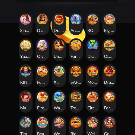
Since I'm here
Diamond buffalo
Dragon Gem2
Arctic Clash
ROMAN WARRIOR
Big Eater
Yuanbao Mahjong
Olympus - Zeus
Unparalleled Phoenix Dynasty
Fortune's Treasure
Dragon777
OLYMPUS DEMETER
KING ARTHUR
Fuwa Baoxi
X'Mas LABUBU
SAFARI HEAT 2-MULTIPLY FUN
Money Rush
Dragon’s Treasures
Mansion Battle Royale
Fire Dragon
Water Dragon
Treasure Hunters
Circus-Lucky Mix
Fortune Cat
Time Machine
Beach Baby
Wonderland
Rich Fortune
Weird Xmas2
Gold Fairy 2