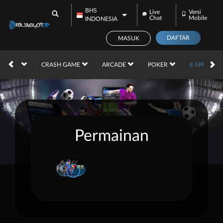
BHS
Live
Versi
Chat
Mobile
INDONESIA
DAFTAR
MASUK
HRAGA
CRASH GAME
ARCADE
POKER
E-SPORTS
Permainan
i