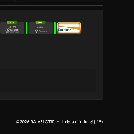
©2026 RAJASLOTJP. Hak cipta dilindungi | 18+