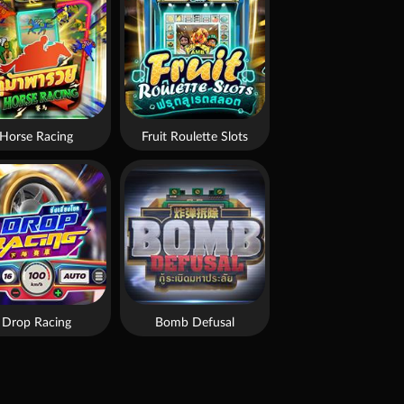
Horse Racing
Fruit Roulette Slots
Drop Racing
Bomb Defusal