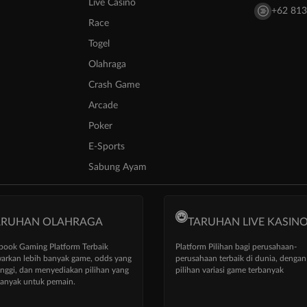
Live Casino
+62 813
Race
Togel
Olahraga
Crash Game
Arcade
Poker
E-Sports
Sabung Ayam
ARUHAN OLAHRAGA
TARUHAN LIVE KASIN
book Gaming Platform Terbaik
Platform Pilihan bagi perusahaan-
rkan lebih banyak game, odds yang
perusahaan terbaik di dunia, dengan
tinggi, dan menyediakan pilihan yang
pilihan variasi game terbanyak
banyak untuk pemain.