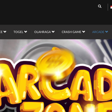
CE
TOGEL
OLAHRAGA
CRASH GAME
ARCADE