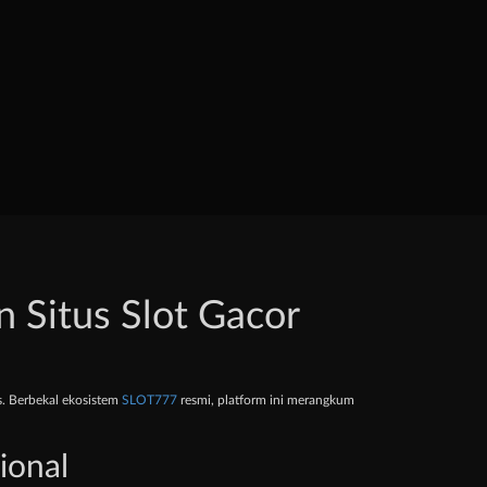
Situs Slot Gacor
. Berbekal ekosistem
SLOT777
resmi, platform ini merangkum
ional