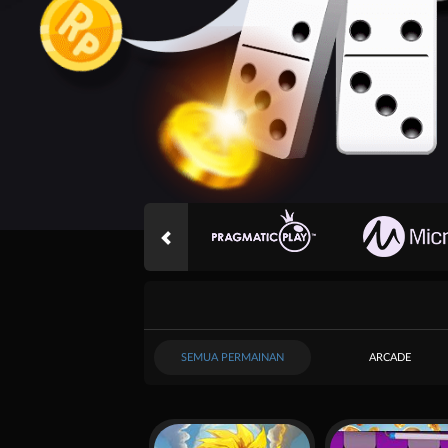
SEMUA PERMAINAN
ARCADE