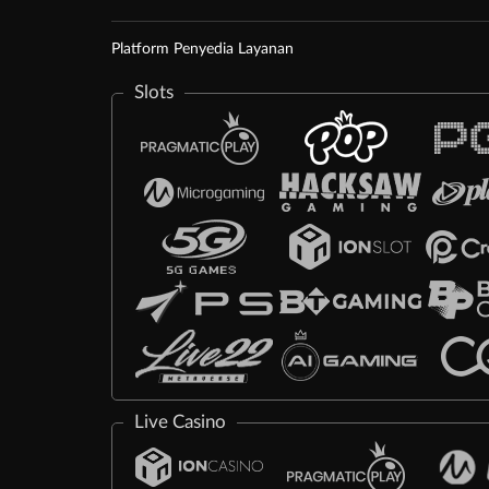
Platform Penyedia Layanan
Slots
Live Casino